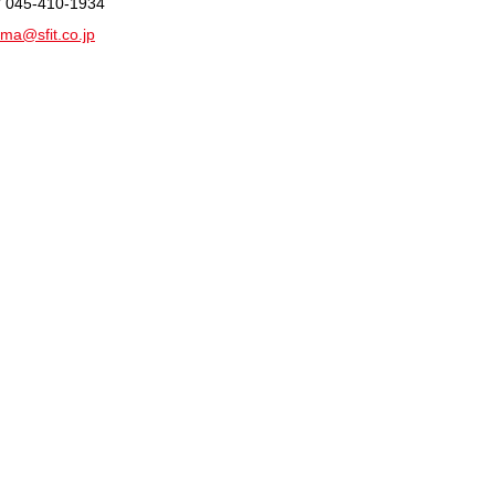
/ 045-410-1934
ma@sfit.co.jp